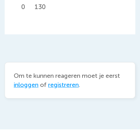
0
130
Deel op Facebook. Link opent in een ni
Deel op LinkedIn. Link opent in een 
Om te kunnen reageren moet je eerst
inloggen
of
registreren
.