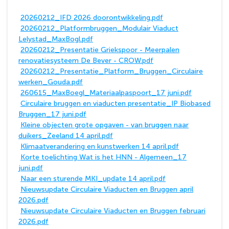
20260212_IFD 2026 doorontwikkeling.pdf
20260212_Platformbruggen_Modulair Viaduct
Lelystad_MaxBogl.pdf
20260212_Presentatie Griekspoor - Meerpalen
renovatiesysteem De Bever - CROW.pdf
20260212_Presentatie_Platform_Bruggen_Circulaire
werken_Gouda.pdf
260615_MaxBoegl_Materiaalpaspoort_17 juni.pdf
Circulaire bruggen en viaducten presentatie_IP Biobased
Bruggen_17 juni.pdf
Kleine objecten grote opgaven - van bruggen naar
duikers_Zeeland 14 april.pdf
Klimaatverandering en kunstwerken 14 april.pdf
Korte toelichting Wat is het HNN - Algemeen_17
juni.pdf
Naar een sturende MKI_update 14 april.pdf
Nieuwsupdate Circulaire Viaducten en Bruggen april
2026.pdf
Nieuwsupdate Circulaire Viaducten en Bruggen februari
2026.pdf